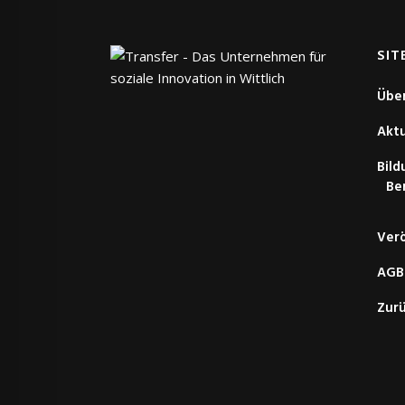
SIT
Übe
Aktu
Bil
Be
Verö
AGB
Zurü