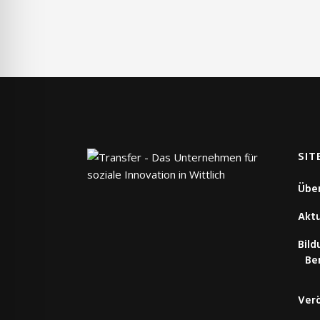
SIT
Übe
Aktu
Bil
Be
Verö