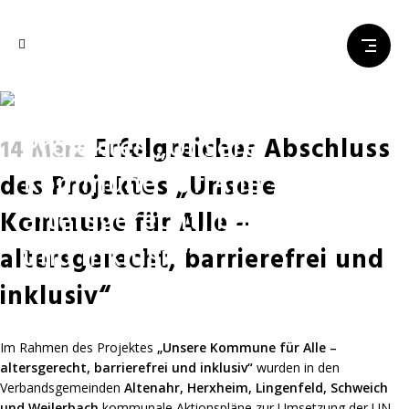
Erfolgreicher Abschluss des
Projektes „Unsere
Erfolgreicher Abschluss
14 März
Kommune für Alle –
des Projektes „Unsere
altersgerecht, barrierefrei
Kommune für Alle –
und inklusiv“
altersgerecht, barrierefrei und
inklusiv“
Im Rahmen des Projektes
„Unsere Kommune für Alle –
altersgerecht, barrierefrei und inklusiv“
wurden in den
Verbandsgemeinden
Altenahr, Herxheim, Lingenfeld, Schweich
und Weilerbach
kommunale Aktionspläne zur Umsetzung der UN-