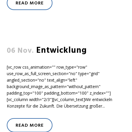
READ MORE
Entwicklung
06 Nov.
[vc_row css_animation="" row_type="row"
use_row_as_full_screen_section="no" type="grid"
angled_section="no" text_align="left"
background_image_as_pattern="without_pattern"
padding_top="100" padding_bottom="100" z_index=""]
[vc_column width="2/3"][vc_column_text]Wir entwickeln
Konzepte für die Zukunft. Die Übersetzung großer...
READ MORE