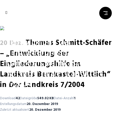
Thomas Schmitt-Schäfer –
„Entwicklung der
Thomas Schmitt-Schäfer
20 Dez.
Eingliederungshilfe im
– „Entwicklung der
Landkreis Bernkastel-
Eingliederungshilfe im
Wittlich“ in Der Landkreis
Landkreis Bernkastel-Wittlich“
7/2004
in Der Landkreis 7/2004
Download
42
Dateigröße
549.02 KB
Datei-Anzahl
1
Erstellungsdatum
20. Dezember 2019
Zuletzt aktualisiert
20. Dezember 2019