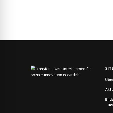
SIT
Übe
Aktu
Bil
Be