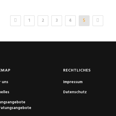
1
2
3
4
5
EMAP
RECHTLICHES
r uns
Impressum
elles
Datenschutz
dungsangebote
ratungsangebote